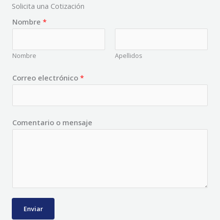
Solicita una Cotización
Nombre
*
Nombre
Apellidos
e
Correo electrónico
*
l
e
c
Comentario o mensaje
t
r
ó
n
i
c
o
Enviar
o