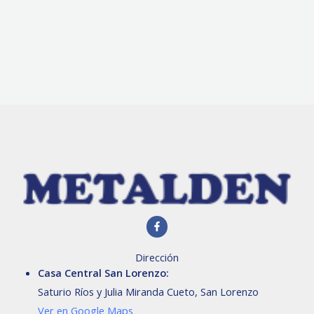
F
a
c
e
Dirección
b
o
Casa Central San Lorenzo:
o
k
Saturio Ríos y Julia Miranda Cueto, San Lorenzo
-
f
Ver en Google Maps